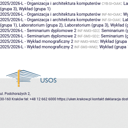
2025/2026-L - Organizacja i architektura komputerów
:
La
CYB-SI>OiAK
(grupa 3)
,
Wykład (grupa 1)
2025/2026-L - Organizacja i architektura komputerów
:
Wy
INF-NI>OiAK
2025/2026-L - Organizacja i architektura komputerów
:
La
INF-SI>OiAK
(grupa 1)
,
Laboratorium (grupa 2)
,
Laboratorium (grupa 3)
,
Wykład (
2025/2026-L - Seminarium dyplomowe 2
:
Seminarium (g
INF-NM3>SD2
2025/2026-L - Seminarium dyplomowe 2
:
Seminarium (g
INF-SM3>SD2
2025/2026-L - Wykład monograficzny 2
:
Wykład (grupa 
INF-NM3>WM2
2025/2026-L - Wykład monograficzny 2
:
Wykład (grupa 
INF-SM3>WM2
ul. Podchorażych 2,
30-160 Kraków
tel: +48 12 662 6000
https://uken.krakow.pl
kontakt
deklaracja dos