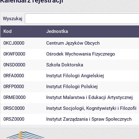
Kalendarz rejestracji
Wyszukaj
Kod
Jednostka
0KCJ0000
Centrum Języków Obcych
0KWF0000
Ośrodek Wychowania Fizycznego
0NSD0000
Szkoła Doktorska
0RFA0000
Instytut Filologii Angielskiej
0RFP0000
Instytut Filologii Polskiej
0RME0000
Instytut Malarstwa i Edukacji Artystycznej
0RSC0000
Instytut Socjologii, Kognitywistyki i Filozofii
0RSZ0000
Instytut Zarządzania i Spraw Społecznych